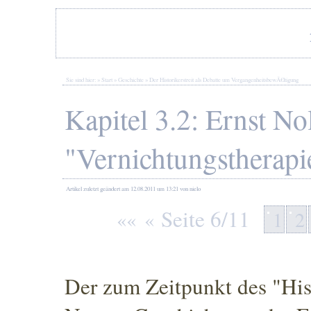
Sie sind hier: »
Start
»
Geschichte
»
Der Historikerstreit als Debatte um VergangenheitsbewÃ€ltigung
Kapitel 3.2: Ernst No
"Vernichtungstherapi
Artikel
zuletzt geändert am 12.08.2011
um 13:21
von nielo
Seite 6/11
««
«
1
2
Der zum Zeitpunkt des "Histo