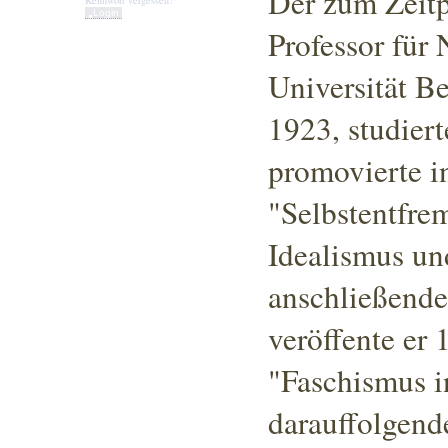
Der zum Zeitpu
Kennwort vergessen?
Professor für
Universität Be
1923, studier
promovierte i
"Selbstentfre
Idealismus un
anschließende
veröffente er
"Faschismus i
darauffolgend