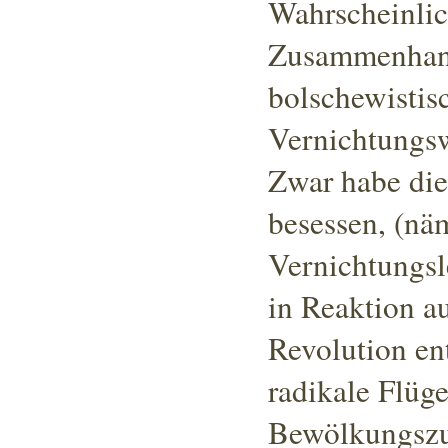
Wahrscheinlic
Zusammenhang
bolschewistis
Vernichtungsw
Zwar habe die
besessen
, (nä
Vernichtungsl
in Reaktion a
Revolution en
radikale Flüg
Bewölkungszu