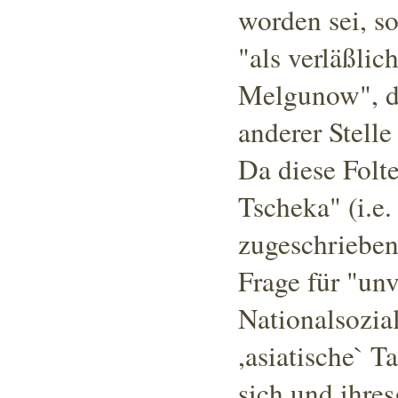
worden sei, s
"als verläßlic
Melgunow"
, 
anderer Stelle
Da diese Folt
Tscheka" (i.e.
zugeschriebe
Frage für "un
Nationalsozial
,asiatische` T
sich und ihres