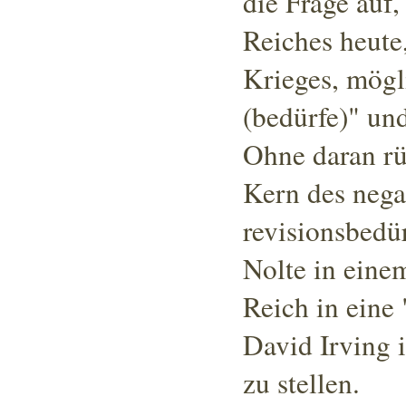
die Frage auf,
Reiches heute
Krieges, mögl
(bedürfe)" un
Ohne daran rüt
Kern des negat
revisionsbedür
Nolte in einem
Reich in eine 
David Irving
i
zu stellen.