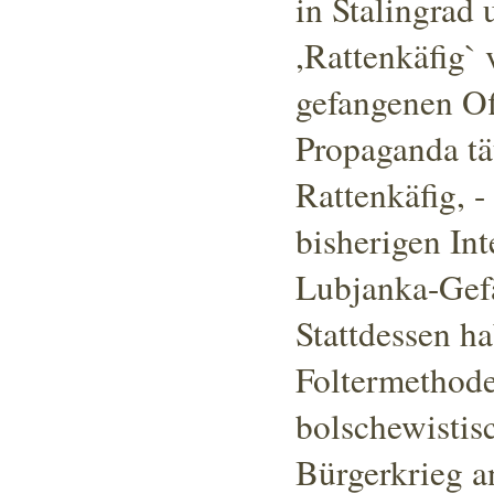
in Stalingrad
,Rattenkäfig` 
gefangenen Off
Propaganda tä
Rattenkäfig, -
bisherigen In
Lubjanka-Gef
Stattdessen h
Foltermethode
bolschewistis
Bürgerkrieg a