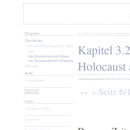
Navigation
Sie sind hier: »
Start
»
Geschichte
»
Der Historikerst
Geschichte
Kapitel 3.2
Die leise Berechtigung des "Ãber
alles"
Der Historikerstreit als Debatte
Holocaust 
um VergangenheitsbewÃ€ltigung
Sitemap
Suche
Artikel
zuletzt geändert am 12.08.2011
um 13:21
von 
Suchbegriff(e):
Seite 6
««
«
Login
Username / E-Mail
Kennwort