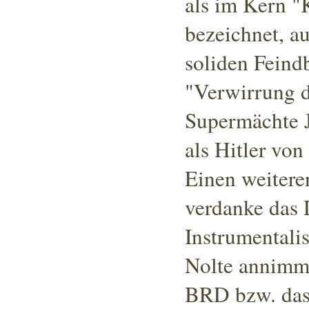
als im Kern "
bezeichnet
, a
soliden Feind
"Verwirrung 
Supermächte J
als Hitler vo
Einen weitere
verdanke das 
Instrumentalis
Nolte annimmt
BRD bzw. das 