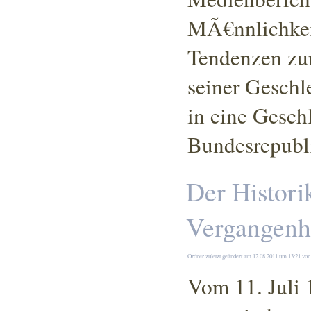
MÃ€nnlichkei
Tendenzen zur
seiner Geschl
in eine Gesch
Bundesrepubl
Der Histori
Vergangenh
Ordner
zuletzt geändert am 12.08.2011
um 13:21
von
Vom 11. Juli 