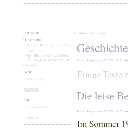
Navigation
Sie sind hier: »
Start
»
Geschichte
Geschichte
Geschichte
Die leise Berechtigung des "Ãber
alles"
Der Historikerstreit als Debatte
um VergangenheitsbewÃ€ltigung
Ordner
zuletzt geändert am 12.08.2011
um 13:21
von
Sitemap
Einige Texte 
Suche
Suchbegriff(e):
Die leise Be
Login
Username / E-Mail
Ordner
zuletzt geändert am 12.08.2011
um 13:21
von
Kennwort
Im Sommer 19